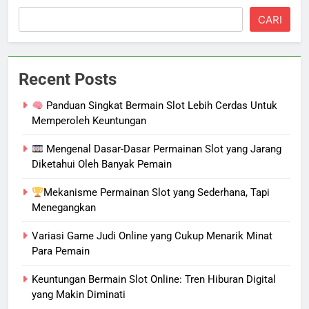
CARI
Recent Posts
Panduan Singkat Bermain Slot Lebih Cerdas Untuk
Memperoleh Keuntungan
Mengenal Dasar-Dasar Permainan Slot yang Jarang
Diketahui Oleh Banyak Pemain
Mekanisme Permainan Slot yang Sederhana, Tapi
Menegangkan
Variasi Game Judi Online yang Cukup Menarik Minat
Para Pemain
Keuntungan Bermain Slot Online: Tren Hiburan Digital
yang Makin Diminati