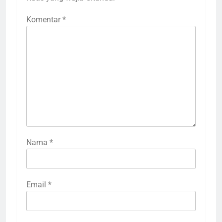
Komentar
*
Nama
*
Email
*