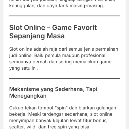
keunggulan, dan daya tarik masing-masing.
Slot Online – Game Favorit
Sepanjang Masa
Slot online adalah raja dari semua jenis permainan
judi online. Baik pemula maupun profesional,
semuanya pernah dan sering memainkan game
yang satu ini.
Mekanisme yang Sederhana, Tapi
Menegangkan
Cukup tekan tombol “spin” dan biarkan gulungan
bekerja. Meski terdengar sederhana, slot online
menyimpan banyak kejutan lewat fitur bonus,
scatter, wild, dan free spin yang bisa