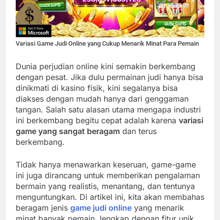
Variasi Game Judi Online yang Cukup Menarik Minat Para Pemain
Dunia perjudian online kini semakin berkembang
dengan pesat. Jika dulu permainan judi hanya bisa
dinikmati di kasino fisik, kini segalanya bisa
diakses dengan mudah hanya dari genggaman
tangan. Salah satu alasan utama mengapa industri
ini berkembang begitu cepat adalah karena
variasi
game yang sangat beragam
dan terus
berkembang.
Tidak hanya menawarkan keseruan, game-game
ini juga dirancang untuk memberikan pengalaman
bermain yang realistis, menantang, dan tentunya
menguntungkan. Di artikel ini, kita akan membahas
beragam jenis
game judi online
yang menarik
minat banyak pemain, lengkap dengan fitur unik,