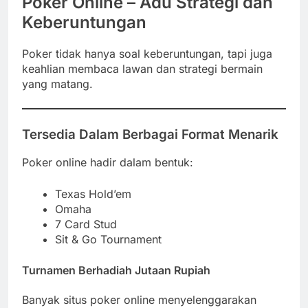
Poker Online – Adu Strategi dan
Keberuntungan
Poker tidak hanya soal keberuntungan, tapi juga
keahlian membaca lawan dan strategi bermain
yang matang.
Tersedia Dalam Berbagai Format Menarik
Poker online hadir dalam bentuk:
Texas Hold’em
Omaha
7 Card Stud
Sit & Go Tournament
Turnamen Berhadiah Jutaan Rupiah
Banyak situs poker online menyelenggarakan