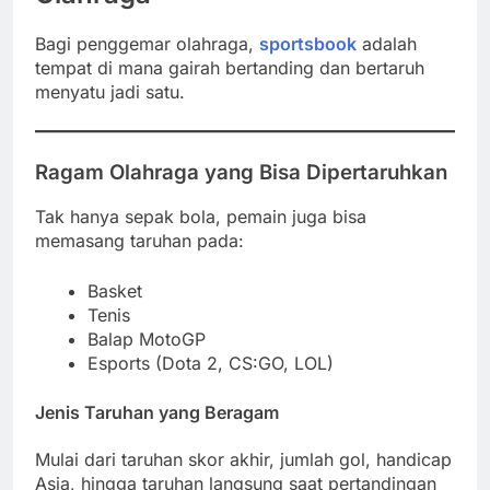
Bagi penggemar olahraga,
sportsbook
adalah
tempat di mana gairah bertanding dan bertaruh
menyatu jadi satu.
Ragam Olahraga yang Bisa Dipertaruhkan
Tak hanya sepak bola, pemain juga bisa
memasang taruhan pada:
Basket
Tenis
Balap MotoGP
Esports (Dota 2, CS:GO, LOL)
Jenis Taruhan yang Beragam
Mulai dari taruhan skor akhir, jumlah gol, handicap
Asia, hingga taruhan langsung saat pertandingan