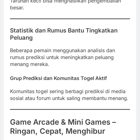
Taruhan kecil bisa menghasilkan pengembalian
besar.
Statistik dan Rumus Bantu Tingkatkan
Peluang
Beberapa pemain menggunakan analisis dan
rumus prediksi untuk meningkatkan peluang
menang mereka.
Grup Prediksi dan Komunitas Togel Aktif
Komunitas togel sering berbagi prediksi di media
sosial atau forum untuk saling membantu menang.
Game Arcade & Mini Games –
Ringan, Cepat, Menghibur