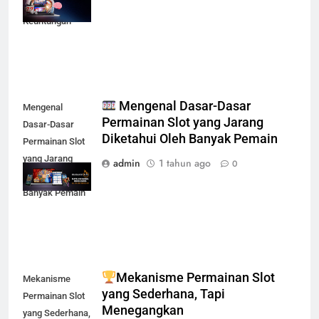
Memperoleh
Keuntungan
Mengenal Dasar-Dasar
Mengenal
Permainan Slot yang Jarang
Dasar-Dasar
Diketahui Oleh Banyak Pemain
Permainan Slot
yang Jarang
admin
1 tahun ago
0
Diketahui Oleh
Banyak Pemain
Mekanisme Permainan Slot
Mekanisme
yang Sederhana, Tapi
Permainan Slot
Menegangkan
yang Sederhana,